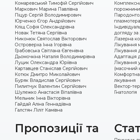
Комаревський Тимофій Сергійович
Комплексна
Маркович Марина Павлівна
порожнини
Піцур Сергій Володимирович
Пародонтол
Юрченко Єгор Андрійович
плазмотерап
Кліщ Софія Олександрівна
Індивідуаль
Новак Тетяна Сергіївна
догляду за
Никонюк Святослав Вікторович
Лазерна ко
Островерха Інна Ігорівна
Лікування м
Грабовська Світлана Євгенівна
Лікування д
Дьомочкіна Наталія Володимирівна
Адаптація д
Луцик Олександра Юріївна
Лікування 
Картавцев Станіслав Сергійович
(масочний 
Котюк Дмитро Миколайович
Комфортна 
Буряк Владислав Сергійович
лікування
Пилипчук Валентин Сергійович
Вектор-тер
Шулежко Анастасія Віталіївна
Гнатологія
Мельник Інна Вікторівна
Гайдай Аліна Геннадіївна
Галстян Ліліт Камівна
Пропозиції та
Стат