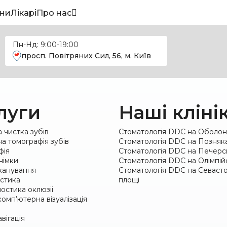
ни
Лікарі
Про нас
Пн-Нд: 9:00-19:00
просп. Повітряних Сил, 56, м. Київ
луги
Наші кліні
 чистка зубів
Стоматологія DDC на Оболон
а томографія зубів
Стоматологія DDC на Позняк
фія
Стоматологія DDC на Печерс
німки
Стоматологія DDC на Олімпій
канування
Стоматологія DDC на Севасто
стика
площі
ностика оклюзіі
омп’ютерна візуалізація
вігація