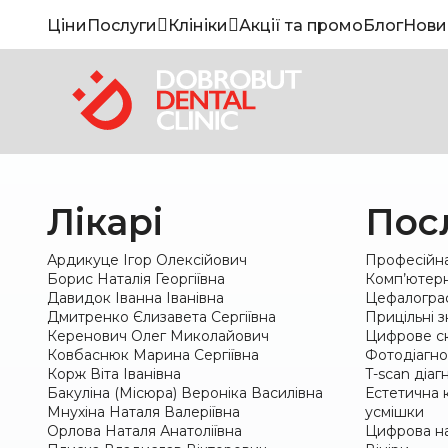
Ціни
Послуги
Клініки
Акції та промо
Блог
Нови
Лікарі
Пос
Ардикуце Ігор Олексійович
Професійна
Борис Наталія Георгіївна
Комп’ютерн
Давидок Іванна Іванівна
Цефалогра
Дмитренко Єлизавета Сергіївна
Прицільні з
Керенович Олег Миколайович
Цифрове с
Ковбаснюк Марина Сергіївна
Фотодіагно
Корж Віта Іванівна
T-scan діаг
Бакуліна (Місюра) Вероніка Василівна
Естетична к
Мнухіна Наталя Валеріївна
усмішки
Орлова Наталя Анатоліївна
Цифрова на