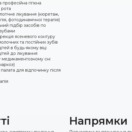
 професійна гігієна
 рота
огічне лікування (кюретаж,
ія, фотодинамічної терапія)
ний підбір засобів по
 зубами
рекція ясеневого контуру
олочних та постійних зубів
ітей в будь-якому віці
ітей до лікування
у медикаментозному сні
наркоз)
палата для відпочинку після
апія
ті
Напрямки