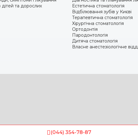
иди, симптоми і лікування
Діагностика та планування лі
 дітей та дорослих
Естетична стоматологія
Відбілювання зубів у Києві
Терапевтична стоматологія
Хірургічна стоматологія
Ортодонтія
Пародонтологія
Дитяча стоматологія
Власне анестезіологічне відд
(044) 354-78-87