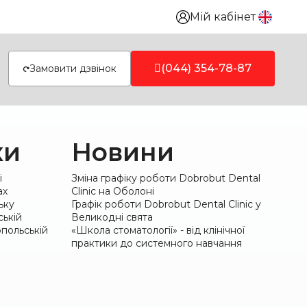
Мій кабінет
(044) 354-78-87
Замовити дзвінок
ки
Новини
і
Зміна графіку роботи Dobrobut Dental
ах
Clinic на Оболоні
ьку
Графік роботи Dobrobut Dental Clinic у
ській
Великодні свята
польській
«Школа стоматології» - від клінічної
практики до системного навчання