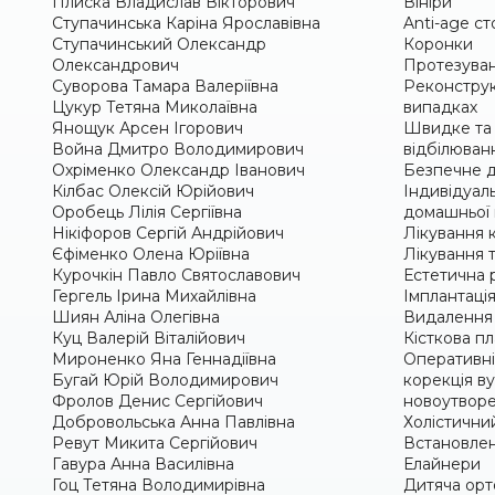
Плиска Владислав Вікторович
Вініри
Ступачинська Каріна Ярославівна
Anti-age ст
Ступачинський Олександр
Коронки
Олександрович
Протезуван
Суворова Тамара Валеріївна
Реконструк
Цукур Тетяна Миколаївна
випадках
Янощук Арсен Ігорович
Швидке та 
Война Дмитро Володимирович
відбілюван
Охріменко Олександр Іванович
Безпечне д
Кілбас Олексій Юрійович
Індивідуаль
Оробець Лілія Сергіївна
домашньої 
Нікіфоров Сергій Андрійович
Лікування к
Єфіменко Олена Юріївна
Лікування т
Курочкін Павло Святославович
Естетична 
Гергель Ірина Михайлівна
Імплантація
Шиян Аліна Олегівна
Видалення 
Куц Валерій Віталійович
Кісткова п
Мироненко Яна Геннадіївна
Оперативні 
Бугай Юрій Володимирович
корекція в
Фролов Денис Сергійович
новоутворе
Добровольська Анна Павлівна
Холістичний
Ревут Микита Сергійович
Встановлен
Гавура Анна Василівна
Елайнери
Гоц Тетяна Володимирівна
Дитяча орт