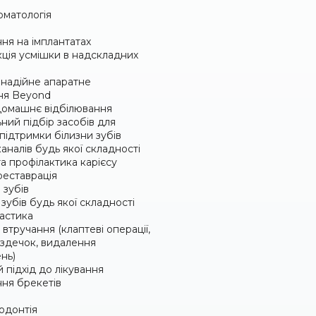
оматологія
ня на імплантатах
ція усмішки в надскладних
надійне апаратне
ня Beyond
омашнє відбілювання
ний підбір засобів для
підтримки білизни зубів
аналів будь якої складності
а профілактика карієсу
реставрація
 зубів
зубів будь якої складності
ластика
втручання (клаптеві операції,
уздечок, видалення
нь)
 підхід до лікування
ня брекетів
одонтія