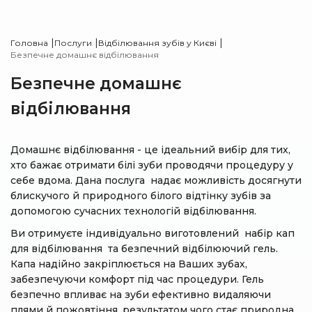
|
|
|
Головна
Послуги
Відбілювання зубів у Києві
Безпечне домашнє відбілювання
Безпечне домашнє
відбілювання
Домашнє відбілювання - це ідеальний вибір для тих,
хто бажає отримати білі зуби проводячи процедуру у
себе вдома. Дана послуга надає можливість досягнути
блискучого й природного білого відтінку зубів за
допомогою сучасних технологій відбілювання.
Ви отримуєте індивідуально виготовлений набір кап
для відбілювання та безпечний відбілюючий гель.
Капа надійно закріплюється на Ваших зубах,
забезпечуючи комфорт під час процедури. Гель
безпечно впливає на зуби ефективно видаляючи
плями й пожовтіння, результатом чого стає природна