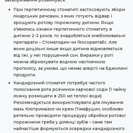
захворювання розвинувся:
При герпетичному стоматиті застосовують збори
лікарських речовин, з яких готують відвар і
зрошують ротову порожнину дитини. Якщо
з’явились ознаки герпетичного стоматиту в
дитини 2-3 років, то знадобляться знеболювальні
препарати – Стоматидин чи Гексоралтабс. Але
вони доцільні лише якщо дитина відмовляється
від їжі, у неї порушений сон. Виразки у роті
можна збризкувати водною настоянкою
прополісу, за умови, що немає алергії на бджолині
продукти.
Кандидозний стоматит потребує частого
полоскання рота розчином харчової соди (1 чайну
ложку розмішати в 250 мл теплої води).
Рекомендується використовувати для лікування
мазь Клотримазол чи крем Пімафуцин, особливо
ретельно проводити процедуру обробки ротової
порожнини треба у ділянці зубів – саме там
найчастіше формуються осередки кандидозного