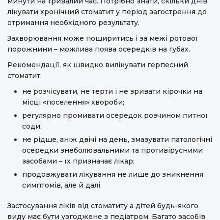
минути на тривалий час. Потрібно знати, скільки днів
лікувати хронічний стоматит у період загострення до
отримання необхідного результату.
Захворювання може поширитись і за межі ротової
порожнини – можлива поява осередків на губах.
Рекомендації, як швидко вилікувати герпесний
стоматит:
не розчісувати, не терти і не зривати кірочки на
місці «поселення» хвороби;
регулярно промивати осередок розчином питної
соди;
не рідше, аніж двічі на день, змазувати патологічні
осередки знеболювальними та противірусними
засобами – їх призначає лікар;
продовжувати лікування не лише до зникнення
симптомів, але й далі.
Застосування ліків від стоматиту а дітей будь-якого
виду має бути узгоджене з педіатром. Багато засобів