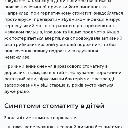
Лікування стоматиту в дітей повинно початись із
виявлення істинної причини його виникнення.
Наприклад, при герпетичному стоматиті знадобляться
противірусні препарати – збудником інфекції э вірус
герпесу, який може потрапити в рот при смоктанні
малюком пальців, іграшок та інших предметів. Якщо
ж спостерігається алергія, яка спровокувала активний
ріст грибкових колоній у ротовій порожнині, то без
виключення впливу подразника одужання
неможливе.
Причини виникнення виразкового стоматиту в
дорослих ті самі, що в дітей – інфікування порожнини
рота грибками, вірусами чи бактеріями. Насправді
захворювання у віці старше 15 років зустрічається
дуже рідко.
Симптоми стоматиту в дітей
Загальні симптоми захворювання:
плач, вередування і неспокій дитини без видимих