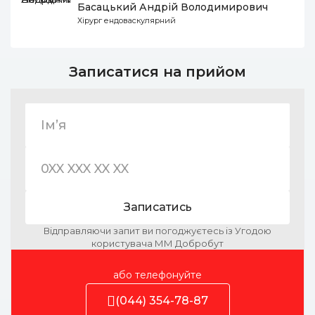
Басацький Андрій Володимирович
Хірург ендоваскулярний
Записатися на прийом
Записатись
Відправляючи запит ви погоджуєтесь із Угодою
користувача ММ Добробут
або телефонуйте
(044) 354-78-87