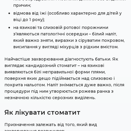
причин;
відмова від їжі (особливо характерно для дітей у
віці до 1 року);
на язикові та слизовій ротової порожнини
з’являються патологічні осередки – білий наліт,
який важко зняти, виразки з сіруватим покровом,
висипання у вигляді міхурців з рідким вмістом.
Найчастіше захворювання діагностують батьки. Як
виглядає кандидозний стоматит – на язикові
виявляються білі неправильної форми плями,
поверхня яких дещо підіймається над слизовою і
покрита нальотом. Наліт знімається дуже важко, після
процедури під ним утворюється рожева ранка з
незначною кількістю серозних виділень.
Як лікувати стоматит
Призначення залежать від того, який вид