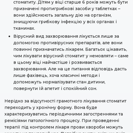
стоматиту. Дітям у віці старше 6 років можуть бути
призначені протигрибкові засоби у таблетках –
вони здійснюють загальну дію на організм,
знищуючи грибкову інфекцію у всіх органах і
тканинах.
Вірусний вид захворювання лікується лише за
допомогою противірусних препаратів, але вони
повинні призначатись лікарем. Багатьох цікавить,
чим лікувати вірусний стоматит у немовляти – саме
в цьому віці найчастіше і розвивається
захворювання. Але на це питання відповідь дасть
лише фахівець, хоча класичні методи і
допоможуть нормалізувати стан дитини,
повернути їй апетит і спокійний сон.
Нерідко за відсутності грамотного лікування стоматит
переходить у хронічну форму. Вона буде
характеризуватись періодичними загостреннями та
ремісіями патологічного процесу. При проведенні
терапії під контролем лікаря прови хвороби можуть