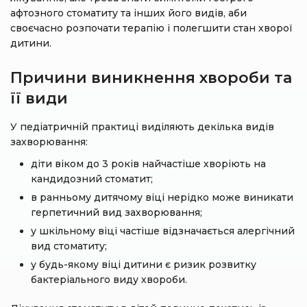
афтозного стоматиту та інших його видів, аби
своєчасно розпочати терапію і полегшити стан хворої
дитини.
Причини виникнення хвороби та
її види
У педіатричній практиці виділяють декілька видів
захворювання:
діти віком до 3 років найчастіше хворіють на
кандидозний стоматит;
в ранньому дитячому віці нерідко може виникати
герпетичний вид захворювання;
у шкільному віці частіше відзначається алергічний
вид стоматиту;
у будь-якому віці дитини є ризик розвитку
бактеріального виду хвороби.