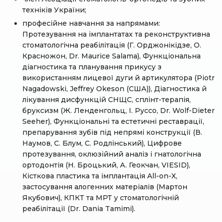
техніків України;
професійне навчання за напрямами:
Протезування на імплантатах та реконструктивна
стоматологічна реабілітація (Г. Орджонікідзе, О.
Красножон, Dr. Maurice Salama), Функціональна
діагностика та планування прикусу з
використанням лицевої дуги й артикулятора (Piotr
Nagadowski, Jeffrey Okeson (США)), Діагностика й
лікування дисфункцій СНЩС, сплінт-терапія,
бруксизм (Ж. Ленденгольц, І. Руссо, Dr. Wolf-Dieter
Seeher), Функціональні та естетичні реставрації,
препарування зубів під непрямі конструкції (В.
Наумов, С. Блум, С. Родлінський), Цифрове
протезування, оклюзійний аналіз і гнатологічна
ортодонтія (Н. Броцький, А. Геокчан, VIESID),
Кісткова пластика та імплантація All-on-X,
застосування алогенних матеріалів (Мартон
Якубович), КПКТ та МРТ у стоматологічній
реабілітації (Dr. Dania Tamimi).