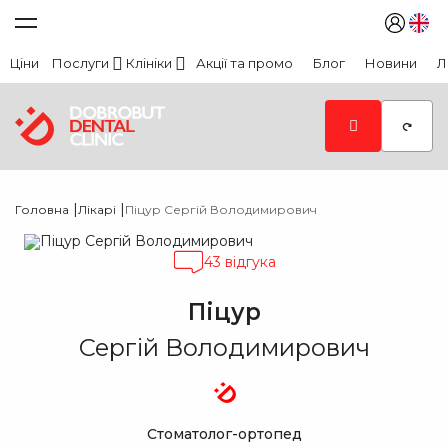
Ціни
Послуги
Клініки
Акції та промо
Блог
Новини
Л
|
|
Головна
Лікарі
Піцур Сергій Володимирович
43 відгука
Піцур
Сергій Володимирович
Стоматолог-ортопед