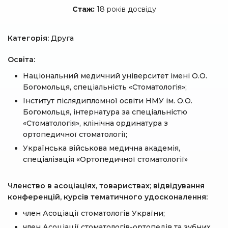
Стаж:
18 років досвіду
Категорія:
Друга
Освіта:
Національний медичний університет імені О.О.
Богомольця, спеціальність «Стоматологія»;
Інститут післядипломної освіти НМУ ім. О.О.
Богомольця, інтернатура за спеціальністю
«Стоматологія», клінічна ординатура з
ортопедичної стоматології;
Українська військова медична академія,
спеціалізація «Ортопедичної стоматології»
Членство в асоціаціях, товариствах; відвідування
конференцій, курсів тематичного удосконалення:
член Асоціації стоматологів України;
член Асоціації стоматологів-ортопедів та зубних