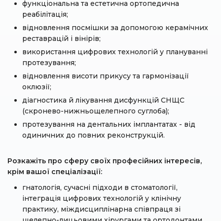
функціональна та естетична ортопедична
реабілітація;
відновлення посмішки за допомогою керамічних
реставрацій і вінірів;
використання цифрових технологій у плануванні
протезування;
відновлення висоти прикусу та гармонізації
оклюзії;
діагностика й лікування дисфункцій СНЩС
(скронево-нижньощелепного суглоба);
протезування на дентальних імплантатах - від
одиничних до повних реконструкцій.
Розкажіть про сферу своїх професійних інтересів,
крім вашої спеціалізації:
гнатологія, сучасні підходи в стоматології,
інтеграція цифрових технологій у клінічну
практику, міждисциплінарна співпраця зі
щелепно-лицьовими хірургами та ортодонтами.