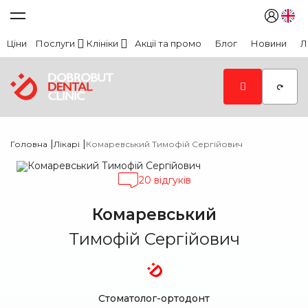
Ціни
Послуги
Клініки
Акції та промо
Блог
Новини
Л
|
|
Головна
Лікарі
Комаревський Тимофій Сергійович
20 відгуків
Комаревський
Тимофій Сергійович
Стоматолог-ортодонт