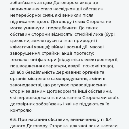
зобов’язань за цим Договором, якщо це
невиконання стало наслідком дії обставин
непереборної сили, які виникли після
підписання цього Договору і яких Сторона не
могла уникнути і передбачити. До таких
обставин Сторони відносять: стихійні лиха (бурі,
циклони, землетруси та інші природні і
кліматичні явища); війну і воєнні дії, масові
заворушення, страйки, акції протесту;
технологічні фактори (відсутність електроенергії,
пошкодження апаратури, аварії, пожежі тощо),
дії або бездіяльність державних органів та
органів місцевого самоврядування, зміни в
законодавстві, що регулює правовідносини
Сторін за даним Договором та інші обставини,
які перешкоджають виконанню Сторонами своїх
договірних зобов’язань і які не піддаються їх
контролю.
6.5. При настанні обставин, визначених у п. 6.4.
даного Договору, Сторона, для якої вони настали,