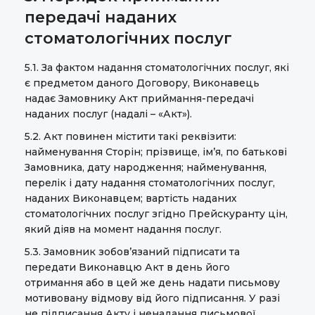
передачі наданих
стоматологічних послуг
5.1. За фактом надання стоматологічних послуг, які
є предметом даного Договору, Виконавець
надає Замовнику Акт приймання-передачі
наданих послуг (надалі – «Акт»).
5.2. Акт повинен містити такі реквізити:
найменування Сторін; прізвище, ім’я, по батькові
Замовника, дату народження; найменування,
перелік і дату надання стоматологічних послуг,
наданих Виконавцем; вартість наданих
стоматологічних послуг згідно Прейскуранту цін,
який діяв на момент надання послуг.
5.3. Замовник зобов’язаний підписати та
передати Виконавцю Акт в день його
отримання або в цей же день надати письмову
мотивовану відмову від його підписання. У разі
не підписання Акту і ненадання письмової