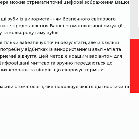
нера можна отримати точні цифрові зображення Вашої
аші зуби із використанням безпечного світлового
ване представлення Вашої стоматологічної ситуації ,
 та кольорову гаму зубів.
тільки забезпечує точні результати, але й є більш
отреби у відбитках із використанням альгінатів та
риємні відчуття. Цей метод є кращим варіантом для
 Цифрові дані миттєво та зручно передаються до
них коронок та вінірів, що скорочує терміни
ній стоматології, яке покращує якість діагностики та