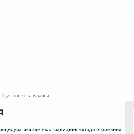
я
|
Цифрове сканування
я
процедура, яка замінює традиційні методи отримання