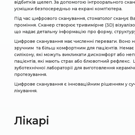
відбитків щелеп. За допомогою інтроорального ска
усмішки безпосередньо на екрані комп'ютера.
Під час цифрового сканування, стоматолог сканує В
проміння. Сканер створює тривимірне (3D) візуалізо
що надає детальну інформацію про форму, структуру
Цифрове сканування має численні переваги. Воно не 
зручним та більш комфортним для пацієнтів. Немає п
силікону, які можуть викликати дискомфорт або неп
пацієнтів, які мають страх або блювотний рефлекс.
зуботехнічної лабораторії для виготовлення кераміч
протезування.
Цифрове сканування є інноваційним рішенням у сучас
лікування.
Лікарі