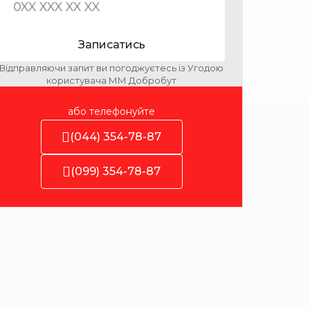
Записатись
Відправляючи запит ви погоджуєтесь із Угодою
користувача ММ Добробут
або телефонуйте
(044) 354-78-87
(099) 354-78-87