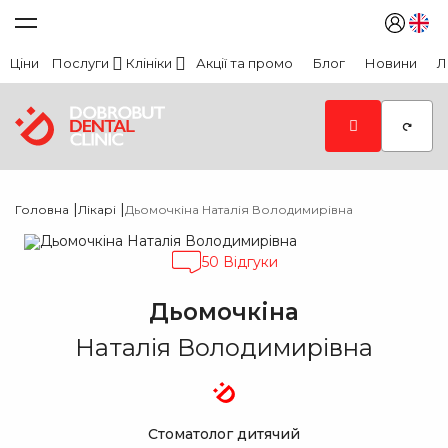
Ціни
Послуги
Клініки
Акції та промо
Блог
Новини
Л
|
|
Головна
Лікарі
Дьомочкіна Наталія Володимирівна
50 Відгуки
Дьомочкіна
Наталія Володимирівна
Стоматолог дитячий