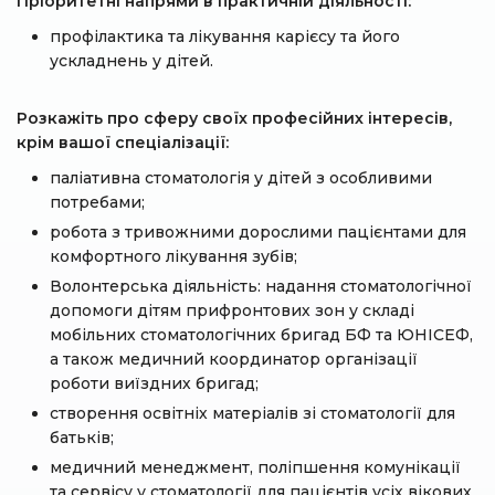
Пріоритетні напрями в практичній діяльності:
профілактика та лікування карієсу та його
ускладнень у дітей.
Розкажіть про сферу своїх професійних інтересів,
крім вашої спеціалізації:
паліативна стоматологія у дітей з особливими
потребами;
робота з тривожними дорослими пацієнтами для
комфортного лікування зубів;
Волонтерська діяльність: надання стоматологічної
допомоги дітям прифронтових зон у складі
мобільних стоматологічних бригад БФ та ЮНІСЕФ,
а також медичний координатор організації
роботи виїздних бригад;
створення освітніх матеріалів зі стоматології для
батьків;
медичний менеджмент, поліпшення комунікації
та сервісу у стоматології для пацієнтів усіх вікових