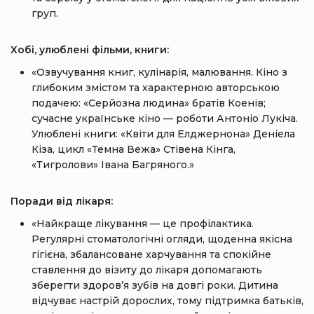
груп.
Хобі, улюблені фільми, книги:
«Озвучування книг, кулінарія, малювання. Кіно з
глибоким змістом та характерною авторською
подачею: «Серйозна людина» братів Коенів;
сучасне українське кіно — роботи Антоніо Лукіча.
Улюблені книги: «Квіти для Елджернона» Деніела
Кіза, цикл «Темна Вежа» Стівена Кінга,
«Тигролови» Івана Багряного.»
Поради від лікаря:
«Найкраще лікування — це профілактика.
Регулярні стоматологічні огляди, щоденна якісна
гігієна, збалансоване харчування та спокійне
ставлення до візиту до лікаря допомагають
зберегти здоров’я зубів на довгі роки. Дитина
відчуває настрій дорослих, тому підтримка батьків,