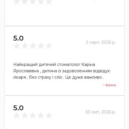
5.0
2 серп. 2026 р.
Найкращий дитячий стоматолог Каріна
Ярославівна , дитина із задоволенням відвідує
лікаря , без страху і сліз . Це дуже важливо .
– Ірина
5.0
30 лип. 2026 р.