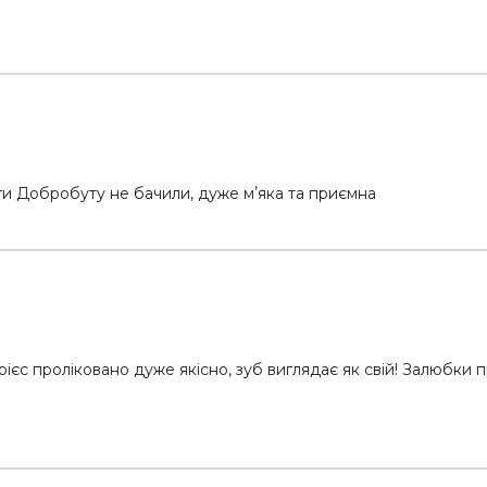
ги Добробуту не бачили, дуже мʼяка та приємна
ієс проліковано дуже якісно, зуб виглядає як свій! Залюбки п