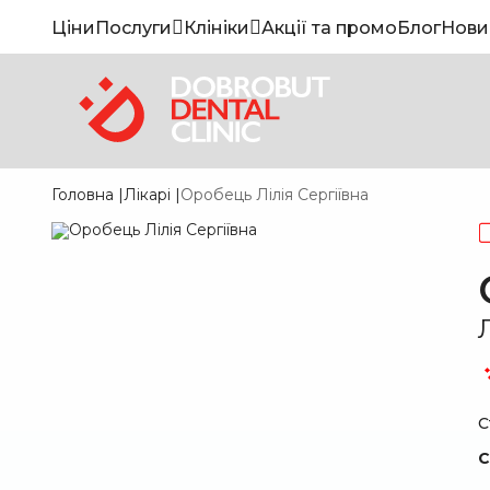
Ціни
Послуги
Клініки
Акції та промо
Блог
Нови
Головна
|
Лікарі
|
Оробець Лілія Сергіївна
С
С