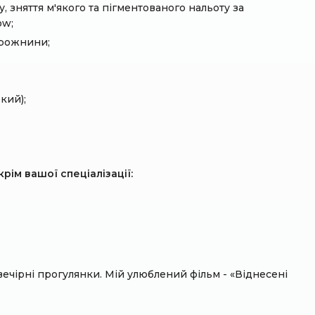
 зняття м'якого та пігментованого нальоту за
ow;
орожнини;
кий);
рім вашої спеціалізації:
ечірні прогулянки. Мій улюблений фільм - «Віднесені