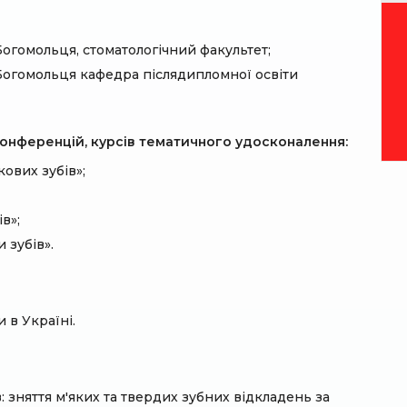
огомольця, стоматологічний факультет;
Богомольця кафедра післядипломної освіти
 конференцій, курсів тематичного удосконалення:
ових зубів»;
в»;
 зубів».
 в Україні.
: зняття м'яких та твердих зубних відкладень за