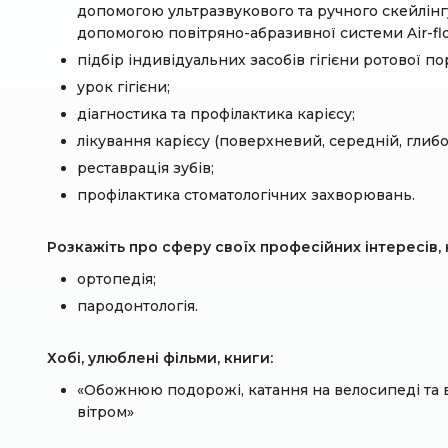
допомогою ультразвукового та ручного скейлінгу,
допомогою повітряно-абразивної системи Air-fl
підбір індивідуальних засобів гігієни ротової п
урок гігієни;
діагностика та профілактика карієсу;
лікування карієсу (поверхневий, середній, глибо
реставрація зубів;
профілактика стоматологічних захворювань.
Розкажіть про сферу своїх професійних інтересів, к
ортопедія;
пародонтологія.
Хобі, улюблені фільми, книги:
«Обожнюю подорожі, катання на велосипеді та в
вітром»