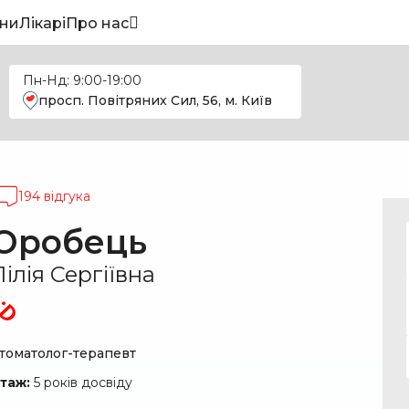
ни
Лікарі
Про нас
Пн-Нд: 9:00-19:00
просп. Повітряних Сил, 56, м. Київ
194 відгука
Оробець
Лілія Сергіївна
томатолог-терапевт
таж:
5 років досвіду