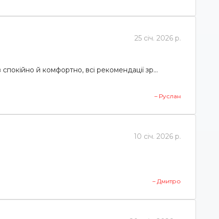
25 січ. 2026 р.
спокійно й комфортно, всі рекомендації зр...
– Руслан
10 січ. 2026 р.
– Дмитро