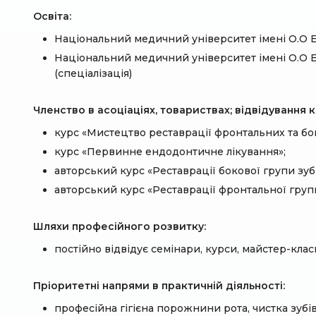
Освіта:
Національний медичний університет імені О.О Б
Національний медичний університет імені О.О 
(спеціалізація)
Членство в асоціаціях, товариствах; відвідування
курс «Мистецтво реставрації фронтальних та бок
курс «Первинне ендодонтичне лікування»;
авторський курс «Реставрації бокової групи зубі
авторський курс «Реставрації фронтальної групи
Шляхи професійного розвитку:
постійно відвідує семінари, курси, майстер-класи
Пріоритетні напрями в практичній діяльності:
професійна гігієна порожнини рота, чистка зубів