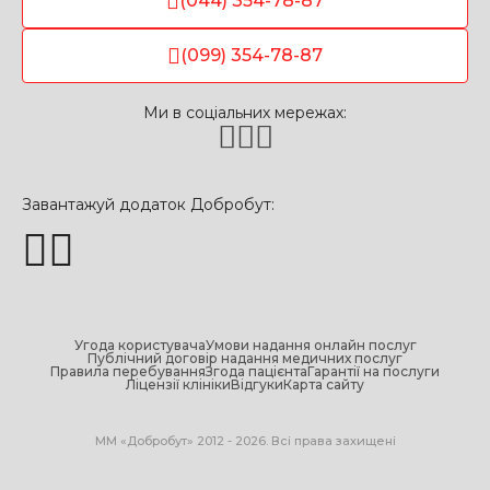
(044) 354-78-87
(099) 354-78-87
Ми в соціальних мережах:
Завантажуй додаток Добробут:
Угода користувача
Умови надання онлайн послуг
Публічний договір надання медичних послуг
Правила перебування
Згода пацієнта
Гарантії на послуги
Ліцензії клініки
Відгуки
Карта сайту
МM «Добробут» 2012 - 2026. Всі права захищені