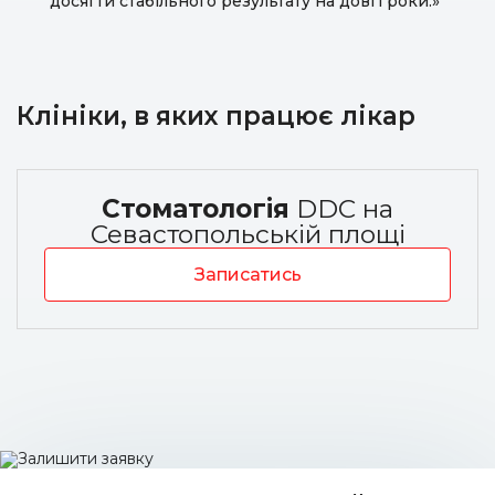
досягти стабільного результату на довгі роки.»
Клініки, в яких працює лікар
Стоматологія
DDC на
Севастопольській площі
Записатись