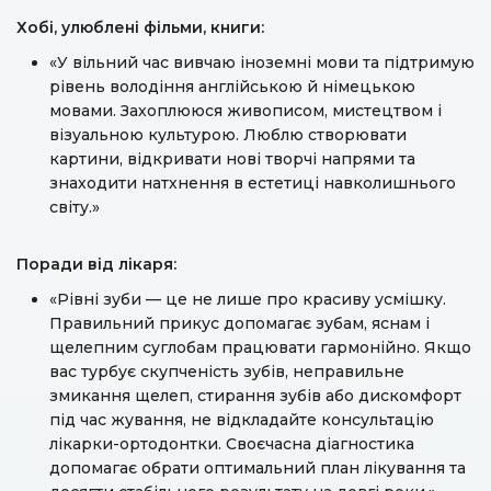
Хобі, улюблені фільми, книги:
«У вільний час вивчаю іноземні мови та підтримую
рівень володіння англійською й німецькою
мовами. Захоплююся живописом, мистецтвом і
візуальною культурою. Люблю створювати
картини, відкривати нові творчі напрями та
знаходити натхнення в естетиці навколишнього
світу.»
Поради від лікаря:
«Рівні зуби — це не лише про красиву усмішку.
Правильний прикус допомагає зубам, яснам і
щелепним суглобам працювати гармонійно. Якщо
вас турбує скупченість зубів, неправильне
змикання щелеп, стирання зубів або дискомфорт
під час жування, не відкладайте консультацію
лікарки-ортодонтки. Своєчасна діагностика
допомагає обрати оптимальний план лікування та