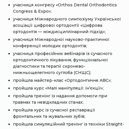
учасниця конгресу «Orthos Dental Orthodontics
Congress & Expo»;
учасниця Міжнародного симпозіуму Української
асоціації цифрової ортодонтії «Цифрова
ортодонтія — міждисциплінарний підхід»;
учасниця Міжнародної науково-практичної
конференції молодих ортодонтів;
учасниця професійних вебінарів із сучасного
ортодонтичного лікування, функціональної
діагностики та терапії скронево-
нижньощелепного суглоба (СНЩС);
пройшла майстер-клас «Ортодонтичне ABC»;
пройшла курс «Малі маніпуляції: ін’єкції»;
пройшла тренінг із надання допомоги при
травмах та невідкладних станах;
пройшла курс із сучасної реставрації
фронтальних та жувальних зубів;
пройшла симуляційний тренінг із техніки Straight-