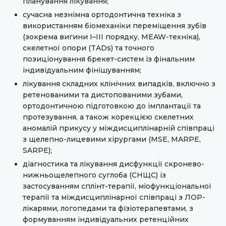
планування лікування;
сучасна незнімна ортодонтична техніка з
використанням біомеханіки переміщення зубів
(зокрема вигини I–III порядку, MEAW-техніка),
скелетної опори (TADs) та точного
позиціонування брекет-систем із фінальним
індивідуальним фінішуванням;
лікування складних клінічних випадків, включно з
ретенованими та дистопованими зубами,
ортодонтичною підготовкою до імплантації та
протезування, а також корекцією скелетних
аномалій прикусу у міждисциплінарній співпраці
з щелепно-лицевими хірургами (MSE, MARPE,
SARPE);
діагностика та лікування дисфункції скронево-
нижньощелепного суглоба (СНЩС) із
застосуванням сплінт-терапії, міофункціональної
терапії та міждисциплінарної співпраці з ЛОР-
лікарями, логопедами та фізіотерапевтами, з
формуванням індивідуальних ретенційних