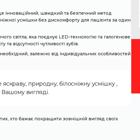
це інноваційний, швидкий та безпечний метод
осніжної усмішки без дискомфорту для пацієнта за один
чого світла, яка поєднує LED-технологію та галогенове
у та відсутності чутливості зубів.
 необхідний, залежно від індивідуальних особливостей
яскраву, природну, білосніжну усмішку ,
у Вашому вигляді.
тих, хто бажає покращити зовнішній вигляд своїх