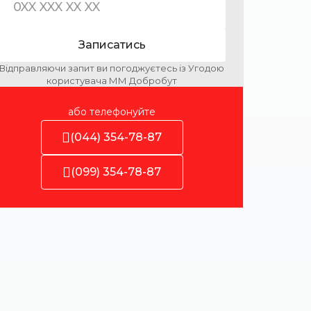
Записатись
Відправляючи запит ви погоджуєтесь із Угодою
користувача ММ Добробут
або телефонуйте
(044) 354-78-87
(099) 354-78-87