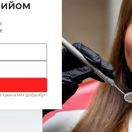
рийом
о
!
ристувача ММ Добробут