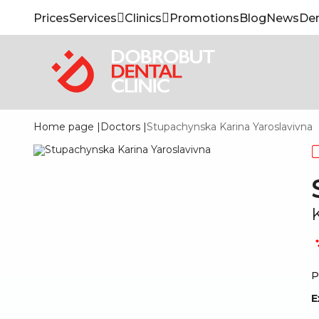
Prices
Services
Clinics
Promotions
Blog
News
Den
Home page
|
Doctors
|
Stupachynska Karina Yaroslavivna
P
E