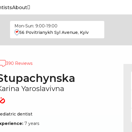
tists
About
Mon-Sun: 9:00-19:00
56 Povitrianykh Syl Avenue, Kyiv
390 Reviews
Stupachynska
Karina Yaroslavivna
ediatric dentist
xperience:
7 years