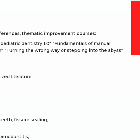
nferences, thematic improvement courses:
 pediatric dentistry 1.0", "Fundamentals of manual
h", "Turning the wrong way or stepping into the abyss".
zed literature.
eeth, fissure sealing;
periodontitis;