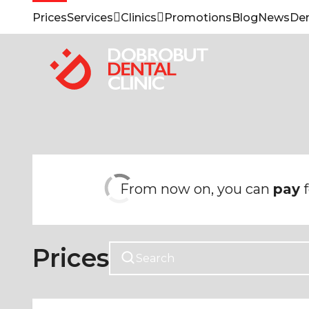
Prices
Services
Clinics
Promotions
Blog
News
Den
From now on, you can
pay
f
Prices