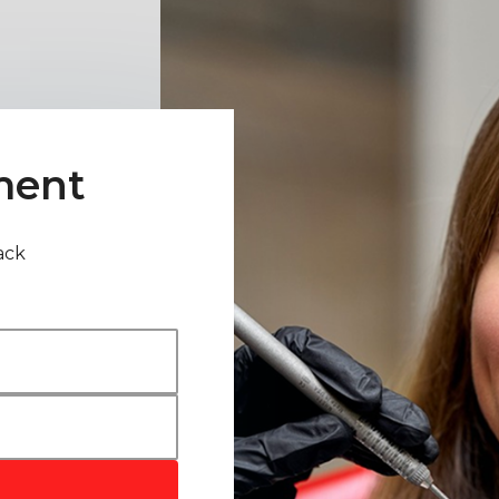
ment
ack