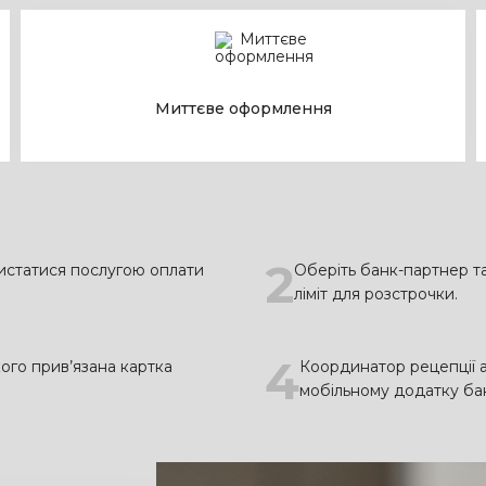
Миттєве оформлення
2
истатися послугою оплати
Оберіть банк-партнер та
ліміт для розстрочки.
4
ого прив’язана картка
Координатор рецепції а
мобільному додатку ба