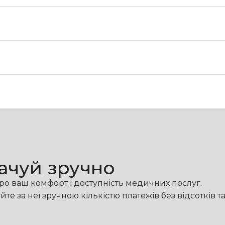
лачуй зручно
ро ваш комфорт і доступність медичних послуг.
е за неї зручною кількістю платежів без відсотків т