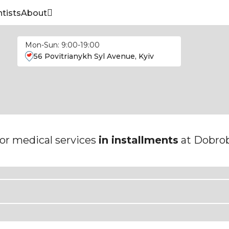
tists
About
Mon-Sun: 9:00-19:00
56 Povitrianykh Syl Avenue, Kyiv
or medical services
in installments
at Dobrob