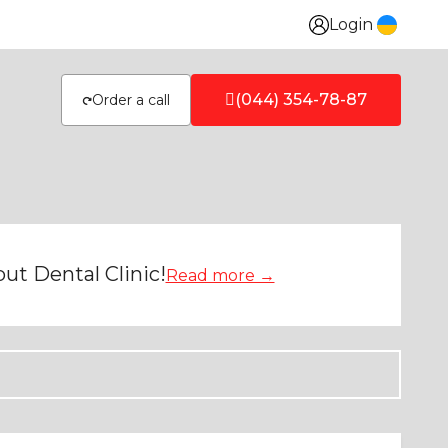
Login
(044) 354-78-87
Order a call
ut Dental Clinic!
Read more →