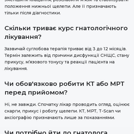
положення нижньої щелепи. Але її призначають
тільки після діагностики.
Скільки триває курс гнатологічного
лікування?
Зазвичай суглобова терапія триває від 3 до 12 місяців.
Термін залежить від причини дисфункції СНЩС, стану
прикусу, м’язового тонусу та реакції пацієнта на
лікування.
Чи обов'язково робити КТ або МРТ
перед прийомом?
Ні, не завжди. Спочатку лікар проводить огляд, оцінює
скарги, прикус і роботу щелепи. КТ, МРТ, T-Scan чи
аксіографію призначають лише за показаннями.
Чи потрібно йти до гнатолога