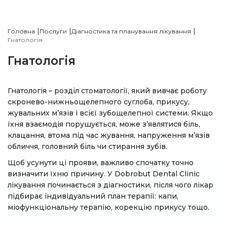
|
|
|
Головна
Послуги
Діагностика та планування лікування
Гнатологія
Гнатологія
Гнатологія – розділ стоматології, який вивчає роботу
скронево-нижньощелепного суглоба, прикусу,
жувальних м’язів і всієї зубощелепної системи. Якщо
їхня взаємодія порушується, може з’являтися біль,
клацання, втома під час жування, напруження м’язів
обличчя, головний біль чи стирання зубів.
Щоб усунути ці прояви, важливо спочатку точно
визначити їхню причину. У Dobrobut Dental Clinic
лікування починається з діагностики, після чого лікар
підбирає індивідуальний план терапії: капи,
міофункціональну терапію, корекцію прикусу тощо.