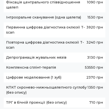
Фіксація центрального співвідношення
1090 грн
щелеп
Інтрооральне сканування (одна щелепа)
1530 грн
Первинна цифрова діагностика оклюзії T-
3920 грн
scan
Повторна цифрова діагностика оклюзії T-
3240 грн
scan
Депрограмація жувальних мязів
3130 грн
Комплексна сплінт-терапія
53550 грн
Цифрове моделювання (1 зуб)
2370 грн
КПКТ скронево-нижньощелепного суглобу
1350 грн
(без опису)
ТРГ в бічній проекції (без опису)
710 грн