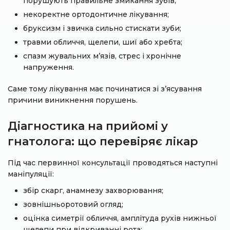
порушують правильне змикання зубів;
некоректне ортодонтичне лікування;
бруксизм і звичка сильно стискати зуби;
травми обличчя, щелепи, шиї або хребта;
спазм жувальних м’язів, стрес і хронічне
напруження.
Саме тому лікування має починатися зі з’ясування
причини виникнення порушень.
Діагностика на прийомі у
гнатолога: що перевіряє лікар
Під час первинної консультації проводяться наступні
маніпуляції:
збір скарг, анамнезу захворювання;
зовнішньоротовий огляд;
оцінка симетрії обличчя, амплітуда рухів нижньої
щелепи при відкриванні рота;