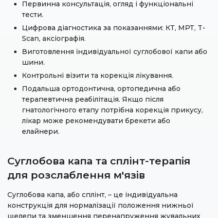
Первинна консультація, огляд і функціональні
тести.
Цифрова діагностика за показаннями: КТ, МРТ, T-
Scan, аксіографія.
Виготовлення індивідуальної суглобової капи або
шини.
Контрольні візити та корекція лікування.
Подальша ортодонтична, ортопедична або
терапевтична реабілітація. Якщо після
гнатологічного етапу потрібна корекція прикусу,
лікар може рекомендувати
брекети
або
елайнери
.
Суглобова капа та сплінт-терапія
для розслаблення м'язів
Суглобова капа, або сплінт, – це індивідуальна
конструкція для нормалізації положення нижньої
щелепи та зменшення перенапруження жувальних