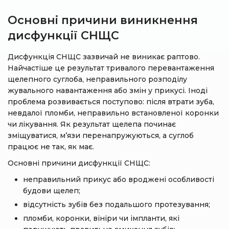
Основні причини виникнення
дисфункції СНЩС
Дисфункція СНЩС зазвичай не виникає раптово.
Найчастіше це результат тривалого перевантаження
щелепного суглоба, неправильного розподілу
жувального навантаження або змін у прикусі. Іноді
проблема розвивається поступово: після втрати зуба,
невдалої пломби, неправильно встановленої коронки
чи лікування. Як результат щелепа починає
зміщуватися, м’язи перенапружуються, а суглоб
працює не так, як має.
Основні причини дисфункції СНЩС:
неправильний прикус або вроджені особливості
будови щелеп;
відсутність зубів без подальшого протезування;
пломби, коронки, вініри чи імпланти, які