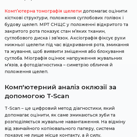
Комп’ютерна томографія щелепи
допомагає оцінити
кісткові структури, положення суглобових голівок і
будову щелеп. МРТ СНЩС у положенні відкритого та
закритого рота показує стан м’яких тканин,
суглобового диска і зв’язок. Аксіографія фіксує рухи
нижньої щелепи під час відкривання рота, змикання
та жування, щоб виявити зміщення або блокування
суглоба. Міографія оцінює напруження жувальних
м’язів, а фотодіагностика – симетрію обличчя й
положення щелеп.
Комп'ютерний аналіз оклюзії за
допомогою T-Scan
T-Scan – це цифровий метод діагностики, який
допомагає оцінити, як саме змикаються зуби та
розподіляється жувальне навантаження. На відміну
від звичайного копіювального паперу, система
показує не лише місце контакту, а й силу,