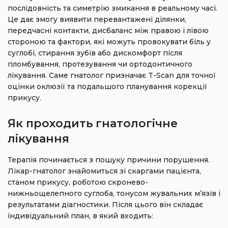
послідовність та симетрію змикання в реальному часі.
Це дає змогу виявити перевантажені ділянки,
передчасні контакти, дисбаланс між правою і лівою
стороною та фактори, які можуть провокувати біль у
суглобі, стирання зубів або дискомфорт після
пломбування, протезування чи ортодонтичного
лікування. Саме гнатолог призначає T-Scan для точної
оцінки оклюзії та подальшого планування корекції
прикусу.
Як проходить гнатологічне
лікування
Терапія починається з пошуку причини порушення.
Лікар-гнатолог знайомиться зі скаргами пацієнта,
станом прикусу, роботою скронево-
нижньощелепного суглоба, тонусом жувальних м’язів і
результатами діагностики. Після цього він складає
індивідуальний план, в який входить: