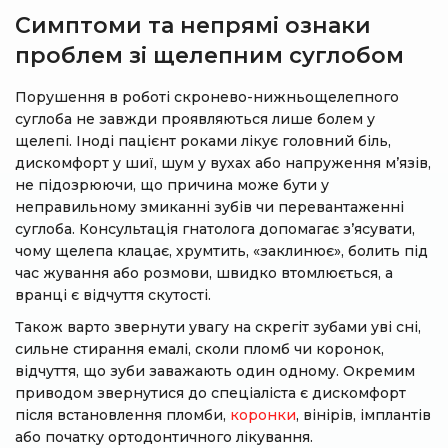
Симптоми та непрямі ознаки
проблем зі щелепним суглобом
Порушення в роботі скронево-нижньощелепного
суглоба не завжди проявляються лише болем у
щелепі. Іноді пацієнт роками лікує головний біль,
дискомфорт у шиї, шум у вухах або напруження м’язів,
не підозрюючи, що причина може бути у
неправильному змиканні зубів чи перевантаженні
суглоба. Консультація гнатолога допомагає з’ясувати,
чому щелепа клацає, хрумтить, «заклинює», болить під
час жування або розмови, швидко втомлюється, а
вранці є відчуття скутості.
Також варто звернути увагу на скрегіт зубами уві сні,
сильне стирання емалі, сколи пломб чи коронок,
відчуття, що зуби заважають один одному. Окремим
приводом звернутися до спеціаліста є дискомфорт
після встановлення пломби,
коронки
, вінірів, імплантів
або початку ортодонтичного лікування.