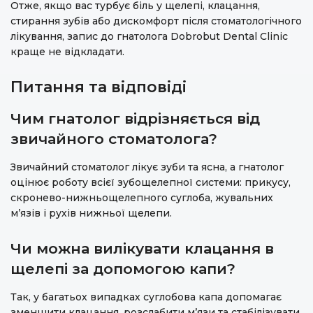
Отже, якщо вас турбує біль у щелепі, клацання,
стирання зубів або дискомфорт після стоматологічного
лікування, запис до гнатолога Dobrobut Dental Clinic
краще не відкладати.
Питання та відповіді
Чим гнатолог відрізняється від
звичайного стоматолога?
Звичайний стоматолог лікує зуби та ясна, а гнатолог
оцінює роботу всієї зубощелепної системи: прикусу,
скронево-нижньощелепного суглоба, жувальних
м’язів і рухів нижньої щелепи.
Чи можна вилікувати клацання в
щелепі за допомогою капи?
Так, у багатьох випадках суглобова капа допомагає
зменшити клацання, розслабити м’язи та стабілізувати