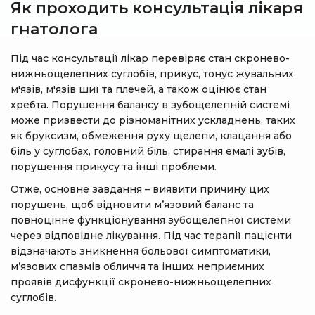
Як проходить консультація лікаря
гнатолога
Під час консультації лікар перевіряє стан скронево-
нижньощелепних суглобів, прикус, тонус жувальних
м'язів, м'язів шиї та плечей, а також оцінює стан
хребта. Порушення балансу в зубощелепній системі
може призвести до різноманітних ускладнень, таких
як бруксизм, обмеження руху щелепи, клацання або
біль у суглобах, головний біль, стирання емалі зубів,
порушення прикусу та інші проблеми.
Отже, основне завдання – виявити причину цих
порушень, щоб відновити м’язовий баланс та
повноцінне функціонування зубощелепної системи
через відповідне лікування. Під час терапії пацієнти
відзначають зникнення больової симптоматики,
м’язових спазмів обличчя та інших неприємних
проявів дисфункції скронево-нижньощелепних
суглобів.